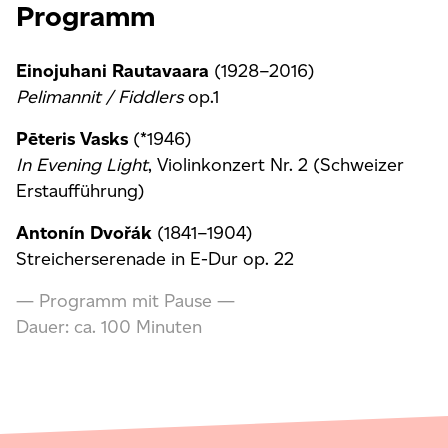
Programm
Einojuhani Rautavaara
(1928–2016)
Pelimannit / Fiddlers
op.1
Pēteris Vasks
(*1946)
In Evening Light
, Violinkonzert Nr. 2 (Schweizer
Erstaufführung)
Antonín Dvořák
(1841–1904)
Streicherserenade in E-Dur op. 22
— Programm mit Pause —
Dauer: ca. 100 Minuten