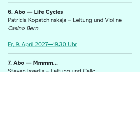
6. Abo — Life Cycles
Patricia Kopatchinskaja – Leitung und Violine
Casino Bern
Fr, 9. April 2027—19.30 Uhr
7. Abo — Mmmm...
Steven Isserlis – Leitung und Cello
Casino Bern
Sa, 12. Juni 2027—17.00 Uhr
Um unsere Website für Sie optimal zu gestalten und
fortlaufend verbessern zu können, verwenden wir
Cookies. Weitere Informationen zu Cookies erhalten
Sie in unserer
Datenschutzerklärung
.
Akzeptieren