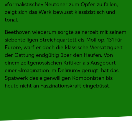
«formalistische» Neutöner zum Opfer zu fallen,
zeigt sich das Werk bewusst klassizistisch und
tonal.
Beethoven wiederum sorgte seinerzeit mit seinem
siebenteiligen Streichquartett cis-Moll op. 131 für
Furore, warf er doch die klassische Viersätzigkeit
der Gattung endgültig über den Haufen. Von
einem zeitgenössischen Kritiker als Ausgeburt
einer «Imagination im Delirium» gerügt, hat das
Spätwerk des eigenwilligen Komponisten bis
heute nicht an Faszinationskraft eingebüsst.