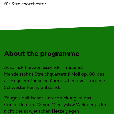
für Streichorchester
About the programme
Ausdruck herzzerreissender Trauer ist
Mendelssohns Streichquartett f-Moll op. 80, das
als Requiem für seine überraschend verstorbene
Schwester Fanny entstand.
Zeugnis politischer Unterdrückung ist das
Concertino op. 42 von Mieczysław Weinberg: Um
nicht der sowjetischen Hetze gegen