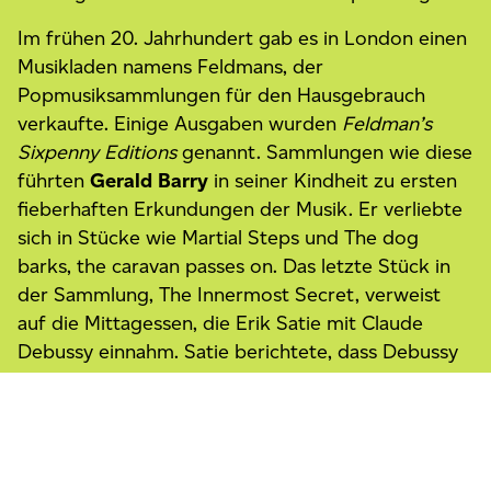
Im frühen 20. Jahrhundert gab es in London einen
Musikladen namens Feldmans, der
Popmusiksammlungen für den Hausgebrauch
verkaufte. Einige Ausgaben wurden
Feldman’s
Sixpenny Editions
genannt. Sammlungen wie diese
führten
Gerald Barry
in seiner Kindheit zu ersten
fieberhaften Erkundungen der Musik. Er verliebte
sich in Stücke wie Martial Steps und The dog
barks, the caravan passes on. Das letzte Stück in
der Sammlung, The Innermost Secret, verweist
auf die Mittagessen, die Erik Satie mit Claude
Debussy einnahm. Satie berichtete, dass Debussy
Schweinekoteletts «mit dem innersten Geheimnis»
kochte.
Programm kuratiert von
Francisco Coll
—
Um unsere Website für Sie optimal zu gestalten und
Composer in Residence
fortlaufend verbessern zu können, verwenden wir