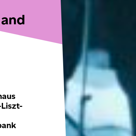
 and
»
haus
Liszt-
bank