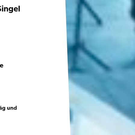
ingel
e
tág und