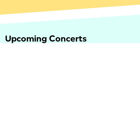
Upcoming Concerts
Um unsere Website für Sie optimal zu gestalten und
fortlaufend verbessern zu können, verwenden wir
Cookies. Weitere Informationen zu Cookies erhalten
Sie in unserer
Datenschutzerklärung
.
Wha
Akzeptieren