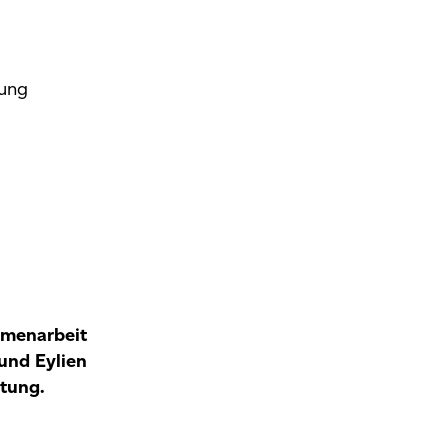
tung
mmenarbeit
 und
Eylien
htung.