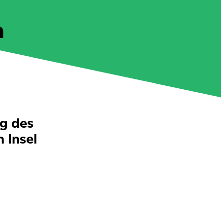
n
ng des
 Insel