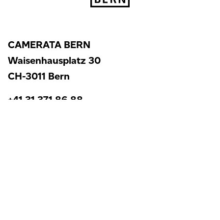
CAMERATA BERN
Waisenhausplatz 30
CH-3011 Bern
+41 31 371 86 88
info@cameratabern.ch
Um unsere Website für Sie optimal zu gestalten und
fortlaufend verbessern zu können, verwenden wir
Konzerte
Cookies. Weitere Informationen zu Cookies erhalten
Sie in unserer
Datenschutzerklärung
.
Wonach
CAMERATA BERN
Akzeptieren
Tickets & Abonnemente