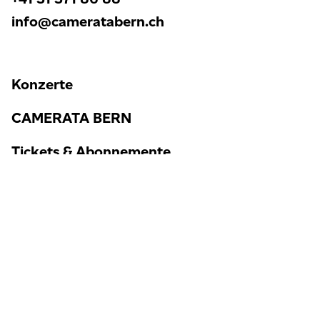
info@cameratabern.ch
Konzerte
CAMERATA BERN
Tickets & Abonnemente
Aktuelles
Um unsere Website für Sie optimal zu gestalten und
Audio & Video
fortlaufend verbessern zu können, verwenden wir
Cookies. Weitere Informationen zu Cookies erhalten
Sie in unserer
Datenschutzerklärung
.
Wonach
Newsletter
Akzeptieren
E-Mailadresse
*