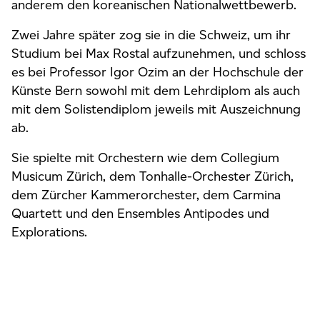
anderem den koreanischen Nationalwettbewerb.
Zwei Jahre später zog sie in die Schweiz, um ihr
Studium bei Max Rostal aufzunehmen, und schloss
es bei Professor Igor Ozim an der Hochschule der
Künste Bern sowohl mit dem Lehrdiplom als auch
mit dem Solistendiplom jeweils mit Auszeichnung
ab.
Sie spielte mit Orchestern wie dem Collegium
Musicum Zürich, dem Tonhalle-Orchester Zürich,
dem Zürcher Kammerorchester, dem Carmina
Quartett und den Ensembles Antipodes und
Explorations.
Sie ist Lehrkraft für Geige und Kammermusik an
der Musikakademie Basel. Zahlreiche ihrer Schüler
und Schülerinnen gewannen als Finalisten den
Um unsere Website für Sie optimal zu gestalten und
schweizerischen Jugendmusikwettbewerb.