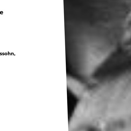
e
lssohn,