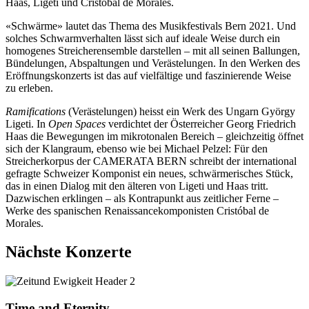
Haas, Ligeti und Cristóbal de Morales.
«Schwärme» lautet das Thema des Musikfestivals Bern 2021. Und
solches Schwarmverhalten lässt sich auf ideale Weise durch ein
homogenes Streicherensemble darstellen – mit all seinen Ballungen,
Bündelungen, Abspaltungen und Verästelungen. In den Werken des
Eröffnungskonzerts ist das auf vielfältige und faszinierende Weise
zu erleben.
Ramifications
(Verästelungen) heisst ein Werk des Ungarn György
Ligeti. In
Open Spaces
verdichtet der Österreicher Georg Friedrich
Haas die Bewegungen im mikrotonalen Bereich – gleichzeitig öffnet
sich der Klangraum, ebenso wie bei Michael Pelzel: Für den
Streicherkorpus der CAMERATA BERN schreibt der international
gefragte Schweizer Komponist ein neues, schwärmerisches Stück,
das in einen Dialog mit den älteren von Ligeti und Haas tritt.
Dazwischen erklingen – als Kontrapunkt aus zeitlicher Ferne –
Werke des spanischen Renaissancekomponisten Cristóbal de
Morales.
Nächste Konzerte
Time and Eternity