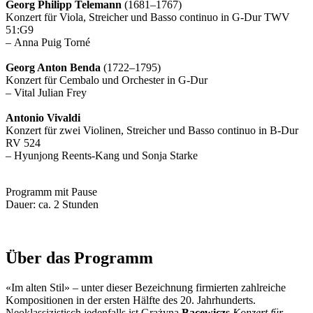
Georg Philipp Telemann
(1681–1767)
Konzert für Viola, Streicher und Basso continuo in G-Dur TWV
51:G9
– Anna Puig Torné
Georg Anton Benda
(1722–1795)
Konzert für Cembalo und Orchester in G-Dur
– Vital Julian Frey
Antonio Vivaldi
Konzert für zwei Violinen, Streicher und Basso continuo in B-Dur
RV 524
– Hyunjong Reents-Kang und Sonja Starke
Programm mit Pause
Dauer: ca. 2 Stunden
Über das Programm
«Im alten Stil» – unter dieser Bezeichnung firmierten zahlreiche
Kompositionen in der ersten Hälfte des 20. Jahrhunderts.
Neoklassizistisch jedenfalls ist Grażyna
Bacewiczs
Konzert für