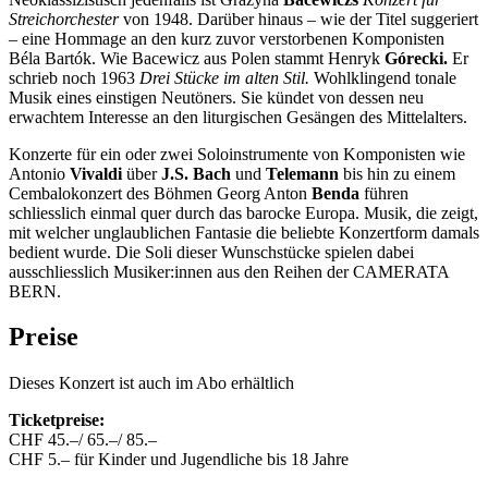
Streichorchester
von 1948. Darüber hinaus – wie der Titel suggeriert
– eine Hommage an den kurz zuvor verstorbenen Komponisten
Béla Bartók. Wie Bacewicz aus Polen stammt Henryk
Górecki.
Er
schrieb noch 1963
Drei Stücke im alten Stil.
Wohlklingend tonale
Musik eines einstigen Neutöners. Sie kündet von dessen neu
erwachtem Interesse an den liturgischen Gesängen des Mittelalters.
Konzerte für ein oder zwei Soloinstrumente von Komponisten wie
Antonio
Vivaldi
über
J.S. Bach
und
Telemann
bis hin zu einem
Cembalokonzert des Böhmen Georg Anton
Benda
führen
schliesslich einmal quer durch das barocke Europa. Musik, die zeigt,
mit welcher unglaublichen Fantasie die beliebte Konzertform damals
bedient wurde. Die Soli dieser Wunschstücke spielen dabei
ausschliesslich Musiker:innen aus den Reihen der CAMERATA
BERN.
Preise
Dieses Konzert ist auch im Abo erhältlich
Ticketpreise:
CHF 45.–/ 65.–/ 85.–
CHF 5.– für Kinder und Jugendliche bis 18 Jahre