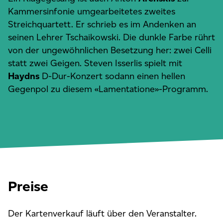
Kammersinfonie umgearbeitetes zweites
Streichquartett. Er schrieb es im Andenken an
seinen Lehrer Tschaikowski. Die dunkle Farbe rührt
von der ungewöhnlichen Besetzung her: zwei Celli
statt zwei Geigen. Steven Isserlis spielt mit
Haydns
D-Dur-Konzert sodann einen hellen
Gegenpol zu diesem «Lamentatione»-Programm.
Preise
Der Kartenverkauf läuft über den Veranstalter.