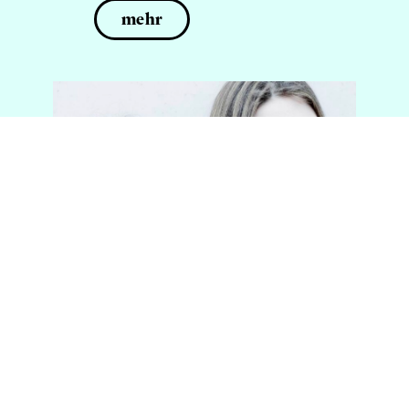
mehr
Um unsere Website für Sie optimal zu gestalten und
fortlaufend verbessern zu können, verwenden wir
Cookies. Weitere Informationen zu Cookies erhalten
Sie in unserer
Datenschutzerklärung
.
Wona
Akzeptieren
George Enescu
Patricia Kopatchinskaja
So, 14. Juli 2019
Violine