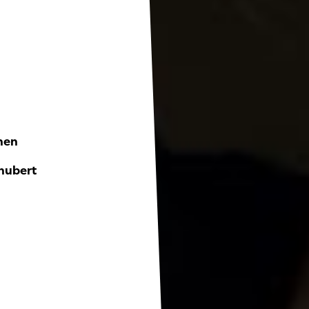
nen
hubert