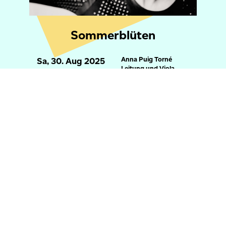
Sommerblüten
Anna Puig Torné
Sa, 30. Aug 2025
Leitung und Viola
17:00 Uhr
Mozart und Bach
Bern, Orangerie
Elfenau
Um unsere Website für Sie optimal zu gestalten und
fortlaufend verbessern zu können, verwenden wir
Cookies. Weitere Informationen zu Cookies erhalten
Sie in unserer
Datenschutzerklärung
.
mehr
Won
Akzeptieren