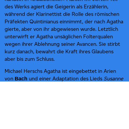
des Werks agiert die Geigerin als Erzählerin,
während der Klarinettist die Rolle des römischen
Präfekten Quintinianus einnimmt, der nach Agatha
gierte, aber von ihr abgewiesen wurde. Letztlich
unterwirft er Agatha unsäglichen Folterqualen
wegen ihrer Ablehnung seiner Avancen. Sie stirbt
kurz danach, bewahrt die Kraft ihres Glaubens
aber bis zum Schluss.
Michael Herschs Agatha ist eingebettet in Arien
von
und einer Adaptation des Lieds
Susanne
Bach
un jour
von
, das die Geschichte
Orlando di Lasso
einer jungen Frau erzählt, die von zwei lüsternen
Greisen belästigt wird, doch lieber sterben will, als
Um unsere Website für Sie optimal zu gestalten und
ihre Keuschheit zu verlieren.
fortlaufend verbessern zu können, verwenden wir
Cookies. Weitere Informationen zu Cookies erhalten
Symphonie Nr. 40
fasst alles zusammen:
Mozarts
Sie in unserer
Datenschutzerklärung
.
Drama, Seufzer, Tränen, Kummer, Not und Trost.